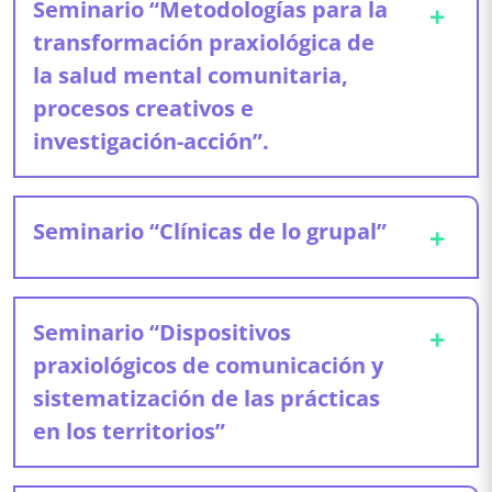
Seminario “Metodologías para la
+
Docentes invitadas: Abog. Sofía Sesín Lettieri
transformación praxiológica de
(Facultad de Ciencias Jurídicas y Sociales-UNLP) Dra.
la salud mental comunitaria,
Ana Valero (Facultad de Museo y Cs. Naturales)
procesos creativos e
investigación-acción”.
Dra. Julieta Malagrina
Seminario “Clínicas de lo grupal”
+
Docentes invitada
s:
Dra. Roxana Longo (Dra. en
Psicología UBA y Mg. En Psicología Social
Comunitaria UBA) y Esp. Paula Abdala (Esp.
Esp. Andrea Roumieu.
Extensión en Educación superior UNR y Lic.
Seminario “Dispositivos
+
Docentes invitadas: Lic. Prof. Victoria Soledad
Periodismo y Comunicación Social UNLP)
praxiológicos de comunicación y
Anastasio Villalba y Lic. Prof Paula Luciana Marchesi
sistematización de las prácticas
en los territorios”
Esp. Paula Abdala.