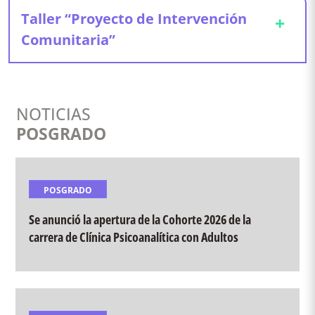
Taller “Proyecto de Intervención
+
Docentes invitadas: Dra. Julieta Malagrina y Dra.
Comunitaria”
Candela Barriach
Mg. Gimena Ojeda
EQUIPO DOCENTE:
NOTICIAS
POSGRADO
Docentes de distintas facultades y universidades
nacionales, con trayectoria en territorio, políticas
públicas y extensión crítica Abogacía · Antropología
· Psicología · Comunicación Social · Trabajo Social
POSGRADO
Se anunció la apertura de la Cohorte 2026 de la
carrera de Clínica Psicoanalítica con Adultos