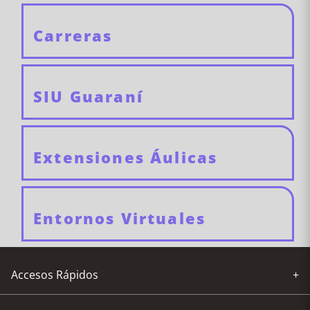
Carreras
SIU Guaraní
Extensiones Áulicas
Entornos Virtuales
Accesos Rápidos
+
Compras y Licitaciones